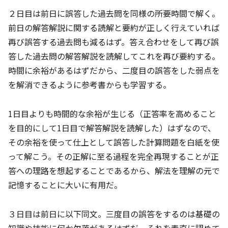
２日目は前日に誤答した過去問を同様の所要時間で解く。
前日の解答解説に関する読解と要約が正しく行えていれば
再び誤答する過去問も減るはず。答え合わせをして再び誤
答した過去問の解答解説を読解してこれを再び要約する。
時間に余裕があるはずだから、二度目の誤答をした弱点を
を解消できるように参考書からも学習する。
1日目よりも時間的な余裕が生じる（正答率を高めること
を目的にして1日目で解答解説を読解した）はずなので、
その余裕を使って仕上として誤答した計算問題を白紙を使
って解こう。その正解に至る過程を完全再現することが正
答への理路を想起することであるから、解法を理解の元で
記憶することに大いに有用だ。
３日目は前日に以下同文。三度目の誤答をするのは基礎の
知識や技能に何か欠落があるはずだ。それを素直に認めて