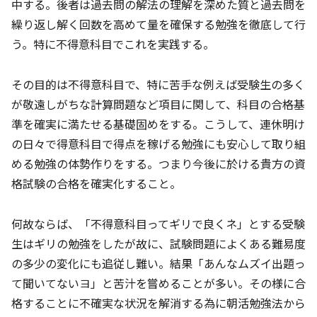
中する。後者は過去問の解法の理解を深めた質と過去問を
繰り返し解く回数を高めて量を確保する勉強を徹底して行
う。特に不得意科目でこれを実践する。
その目的は不得意科目で、特に苦手な例えば受験生の多く
が敬遠しがちな計算問題など項目に関して、科目の合格基
準を確実に満たせる基礎固めをする。こうして、連休明け
の日々で得意科目で得点を稼げる勉強にも安心して取り組
める勉強の体勢作りをする。つまり今後に於ける貴方の資
格試験の合格を確実化すること。
何故ならば、「不得意科目ってギリで良くネ」とする受験
生はギリの勉強をしたが故に、試験問題によくある難易度
の多少の変化にも追従し難い。結果「あんなムズイ出題っ
て聞いてないヨ」と苦汁を嘗めることが多い。その様に合
格することに不確実な状況を解消する為に朝活勉強法から