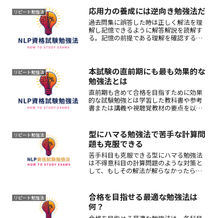
応用力の養成には逆向き勉強法だ
リピート勉強法
過去問集に誤答した時は正しく解法を理
解し記憶できるように解答解説を読解す
る。記憶の前提である理解を確認する為
に確認テストをする。ここで再度誤答す
るならば、効果的な対策は正しい解法に
関連した法文や参考書に遡及して勉強し
直す逆向き勉強法だ。
本試験の直前期にも最も効果的な
リピート勉強法
勉強法とは
直前期も含めて合格を目指すために効果
的な試験勉強とは学習した教科書や参考
書または講義や視聴覚教材の要点を以下
で見たり聞いたりせずに想起することを
要するテスト（例題や演習問題、過去
問）に取り組む行為のインターバル（一
型にハマる勉強法で苦手な計算問
リピート勉強法
定期間で繰り返すこと）だ。
題も克服できる
苦手科目も克服できる型にハマる勉強法
は不得意科目の計算問題のような対策と
して、もしその解法が解らなかったら考
え込まず即座に、解答解説を読解して何
故どのようにして解くかを理解して暗記
してその検証として単独で解法を再現す
合格を目指せる最適な勉強法は
リピート勉強法
る型を繰りかえす方法です。
何？