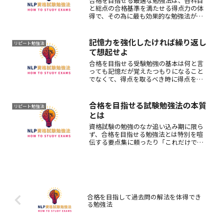
合格を目指せる最適な勉強法は、各科目
と総点の合格基準を満たせる得点力の体
得で、その為に最も効果的な勉強法が参
考書を読んだり視聴覚教材で勉強したり
したら、そうした学習に関する理解や記
憶の可否を効果検証できる過去問を繰り
記憶力を強化したければ繰り返し
リピート勉強法
返し解く反復学習です。
て想起せよ
合格を目指せる受験勉強の基本は何と言
っても記憶だが覚えたつもりになること
でなくて、得点を取るべき時に得点を取
れようにその為に資する要点を的確に想
起できる自分になることだから、受験本
番で合格点を取れる記憶力を強化したけ
合格を目指せる試験勉強法の本質
リピート勉強法
れば繰り返して想起せよ。
とは
資格試験の勉強のなか追い込み期に限ら
ず、合格を目指せる勉強法とは特別を喧
伝する要点集に頼ったり「これだけで合
格」とする特選的な問題集に食指を動か
したりすることでなく、日頃に行ってい
る過去問の周回のなかで誤答を正答に変
える学習をづづけること。
合格を目指して過去問の解法を体得でき
る勉強法