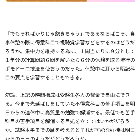
「でもそればかりじゃ飽きちゃう」であるならばこそ、食
事休憩の際に得意科目で視聴覚学習などをするのはどうだ
ろうか。集中力を維持する為に、１問当たりに９分として
１年分の計算問題６問を解いたら６分の休憩を取る流行の
ポモドーロ技法を使おうのだった。休憩中に耳から暗記科
目の要点を学習することもできる。
勿論、上記の時間構成は受験生各人の裁量で自由にでき
る。今まで先延ばしをしていた不得意科目の苦手項目を明
日からの連休中に高質量の勉強で解消する。最低でも苦手
科目の苦手項目を解消する目処を立ててはいかがだろう
か。試験本番までの暦を考えるとそれが可能な好機は明日
からの三日のようだがどうだろうか。