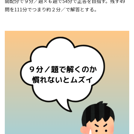
間配分で９分／題×６題で54分で正答を目指す。残す49
問を111分でつまり約２分／で解答とする。