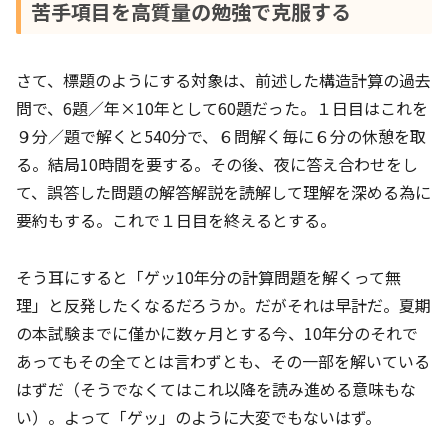
苦手項目を高質量の勉強で克服する
さて、標題のようにする対象は、前述した構造計算の過去
問で、6題／年×10年として60題だった。１日目はこれを
９分／題で解くと540分で、６問解く毎に６分の休憩を取
る。結局10時間を要する。その後、夜に答え合わせをし
て、誤答した問題の解答解説を読解して理解を深める為に
要約もする。これで１日目を終えるとする。
そう耳にすると「ゲッ10年分の計算問題を解くって無
理」と反発したくなるだろうか。だがそれは早計だ。夏期
の本試験までに僅かに数ヶ月とする今、10年分のそれで
あってもその全てとは言わずとも、その一部を解いている
はずだ（そうでなくてはこれ以降を読み進める意味もな
い）。よって「ゲッ」のように大変でもないはず。