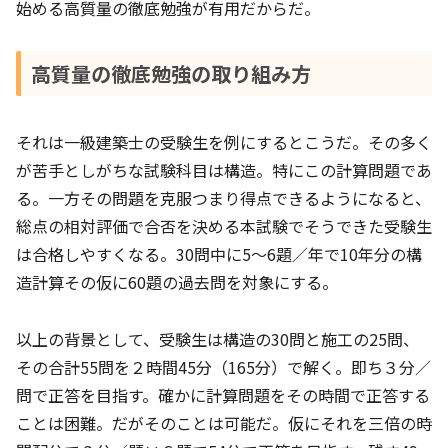
始める高質量の徹底勉強が有用だからだ。
高質量の徹底勉強の取り組み方
それは一級建築士の受験生を例にするとこうだ。その多く
が苦手としがちな試験科目は構造。特にこの計算問題であ
る。一方その問題を克服つまり得点できるようになると、
総点の相対評価で合否を決める本試験でそうできた受験生
は合格しやすくなる。30問中に5～6題／年で10年分の構
造計算その仮に60題の過去問を対象にする。
以上の背景として、受験生は構造の30問と施工の25問、
その合計55問を２時間45分（165分）で解く。即ち３分／
問で正答を目指す。確かに計算問題をその時間で正答する
ことは困難。だがそのことは可能だ。仮にそれを三倍の時