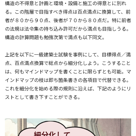
構造の不得意と計画と環境・設備と施工の得意とに別れ
る。この階層で目指すべき得点は百点満点に換算して、前
者が８０から９０点、後者が７０から８０点だ。特に前者
の法規は法令集の持ち込み許可だから満点も目指しうる。
構造の計算問題も勉強次第で満点も以下同文。
上記を以下に一級建築士試験を事例にして、目標得点／満
点、百点満点換算で総点から細分化しよう。こうすること
は、何もマインドマップを書くことに限らずとも可能。マ
インドマップの枝は即ち箇条書きの各項目で代替できる。
これを細分化を始める際の規則に沿えば、下記のようにリ
ストとして書き下すことができる。