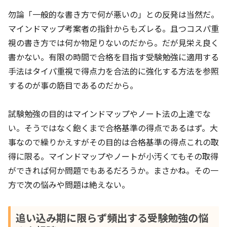
勿論「一般的な書き方で何が悪いの」との反発は当然だ。
マインドマップ考案者の指針からもズレる。且つコスパ重
視の書き方では何か物足りないのだから。だが見栄え良く
書かない。有限の時間で合格を目指す受験勉強に適用する
手法はタイパ重視で得点力を合法的に強化する方法を参照
するのが事の筋目であるのだから。
試験勉強の目的はマインドマップやノート法の上達でな
い。そうではなく飽くまで合格基準の得点であるはず。大
事なので繰りかえすがその目的は合格基準の得点これの取
得に限る。マインドマップやノートが小汚くてもその取得
ができれば何か問題でもあるだろうか。まさかね。その一
方で次の悩みや問題は絶えない。
追い込み期に限らず頻出する受験勉強の悩