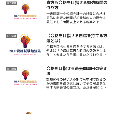
仕組みから、自然と勉強にやる気になれ
貴方も合格を目指せる勉強時間の
自己管理
る作業刺激の活用法です。
作り方
一級建築士や公認会計士の試験に合格す
る為に必要な時間が初受験の人の場合は
最低でも千時間以上である現実と平日は
数時間の残業が普通の毎日からして合格
を目指せる試験勉強を時間を確保する方
法は休日に早起きをして10時間以上の集
【合格を目指せる自信を持てる方
自己管理
中した勉強をする習慣。
法とは】
合格を目指せる自信を持てる方法とは、
例えば「今週は毎日３時間の勉強をしよ
う」と考えたら手帳に書いたり独り言で
呟いたりと有言化して、その言葉通りに
百％行動する有言実行の習慣化です。や
れば必ずできるような計画を基盤にする
合格を目指せる過去問周回の完走
自己管理
のが有言実行のコツです。
法
試験勉強の追い込み期でも中核であるの
が過去問を繰り返し解いてその解法を体
得する過去問の周回だ。ただ機械的にそ
れに取り組むことは単純作業に思えて苦
痛に塗れがち。だがその周回は自らがこ
れに価値を創りこれの取り組みを変えれ
ばこの意味を一変できる。