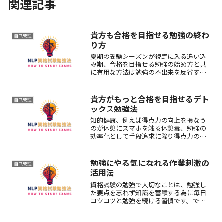
関連記事
貴方も合格を目指せる勉強の終わ
自己管理
り方
夏期の受験シーズンが視野に入る追い込
み期、合格を目指せる勉強の始め方と共
に有用な方法は勉強の不出来を反省する
のでなくて、その出来高を事実ベースで
確認する記録、この記録から翌日に何を
どうするかの調整、最後に不知の知を自
貴方がもっと合格を目指せるデト
自己管理
覚する勉強の終わり方だ。
ックス勉強法
知的健康、例えば得点力の向上を損なう
のが休憩にスマホを触る休憩毒、勉強の
効率化として手段追求に陥り得点力の向
上と言う目的を見失うコスパ毒、勉強仲
間と自らを比べて自己卑下や抑うつに陥
る比較毒、貴方もこの三大毒デトックス
勉強にやる気になれる作業刺激の
自己管理
をすれば合格を目指せる。
活用法
資格試験の勉強で大切なことは、勉強し
た要点を忘れず知識を蓄積する為に毎日
コツコツと勉強を続ける習慣です。でも
意欲が低い時は本当に困りますよね。そ
の様な時に効果的なのが脳神経科学的な