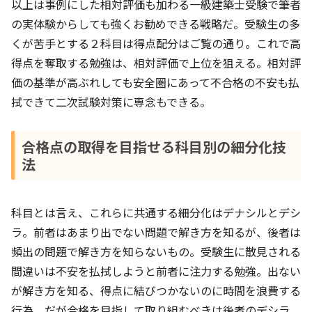
以上は事例にした相対評価も加わる一級建築士受験で筆者
の実体験からしても強くお勧めできる戦略だ。受験生の多
くが苦手とする２科目は得点配分はご覧の通り。これで高
得点を奪取する勉強は、相対評価で上位を狙える。相対評
価の基準が高ぶれしても安全圏にあって不合格の不安も払
拭できて二次試験対策に専念もできる。
合格点の取得を目指せる科目別の細分化技
法
科目とは言え、これらに共通する細分化はデナシルとデシ
ラ。前者はあまり出でない問題で解き方を知るが、後者は
頻出の問題で解き方を知らないもの。受験生に散見される
間違いは不安を払拭しようと前者に注力する勉強。出ない
が解き方を知る、得点に結びつかないのに時間を浪費する
行為。だが合格を目指して取り組むべきは後者のデシラ