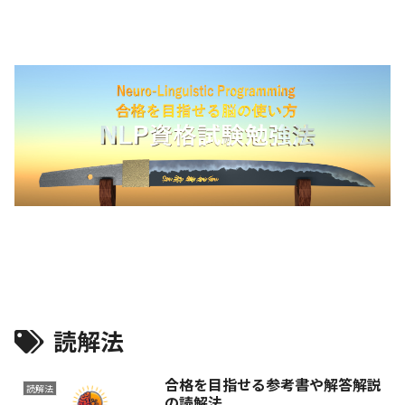
読解法
合格を目指せる参考書や解答解説
読解法
の読解法