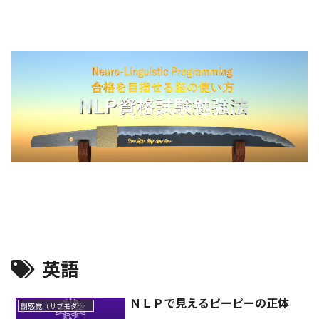
英語
ＮＬＰで見えるピーピーの正体
副感覚（サブモダリティ）