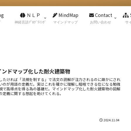
og
ＮＬＰ
MindMap
Contact
グ
神経言語ﾌﾟﾛｸﾞﾗﾐﾝｸﾞ
マインドマップ
お問い合わせ
サ
インドマップ化した耐火建築物
したければ「法規を制する」で法文の読解が注力されるのに疎かにされ
いのが用語の定義だ。実はこれを確かに理解し暗唱できる位になる勉強
規で高得点を得る為の基礎だ。マインドマップ化した耐火建築物の図解
の定義に関する想起を助けてくれる。
2024.11.04