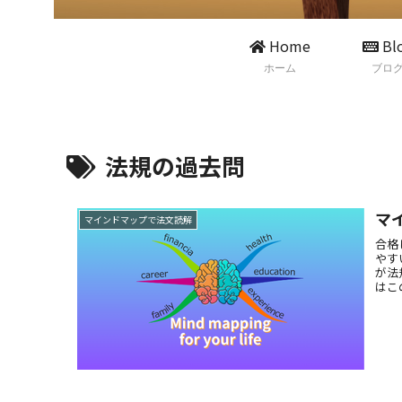
Home
Bl
ホーム
ブロ
法規の過去問
マ
マインドマップで法文読解
合格
やす
が法
はこ