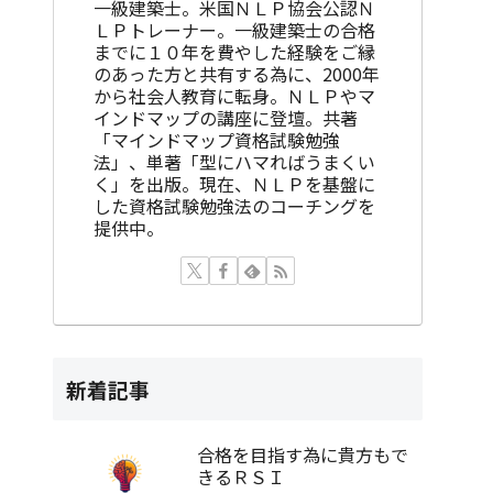
一級建築士。米国ＮＬＰ協会公認Ｎ
ＬＰトレーナー。一級建築士の合格
までに１０年を費やした経験をご縁
のあった方と共有する為に、2000年
から社会人教育に転身。ＮＬＰやマ
インドマップの講座に登壇。共著
「マインドマップ資格試験勉強
法」、単著「型にハマればうまくい
く」を出版。現在、ＮＬＰを基盤に
した資格試験勉強法のコーチングを
提供中。
新着記事
合格を目指す為に貴方もで
きるＲＳＩ