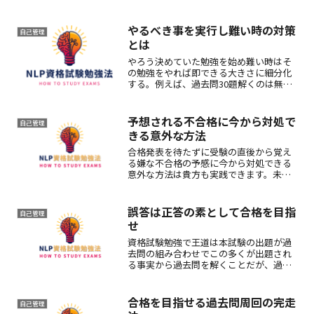
薄い「やる気を出せよ」と自分を叱咤す
る精神論に頼るのでなくて、勉強する時
空や対象を限定した上で身体的な勉強を
やるべき事を実行し難い時の対策
自己管理
する方法で貴方もできる。
とは
やろう決めていた勉強を始め難い時はそ
の勉強をやれば即できる大きさに細分化
する。例えば、過去問30題解くのは無理
ぽかったらやればできる大きさ例えば10
等分する細分化を行うと「3問ならやれそ
う」と思える。これをやると後追いでや
予想される不合格に今から対処で
自己管理
る気も出てくる。
きる意外な方法
合格発表を待たずに受験の直後から覚え
る嫌な不合格の予感に今から対処できる
意外な方法は貴方も実践できます。未来
の安全な合格を予感した遠い時点からや
がて始めべき未来の近い時点に向かっ
て、合格を安全に確信できる時間軸の構
誤答は正答の素として合格を目指
自己管理
築を逆順にイメージします。
せ
資格試験勉強で王道は本試験の出題が過
去問の組み合わせでこの多くが出題され
る事実から過去問を解くことだが、過去
問の解答で誤答をしたからとその道から
それた無用な道草をぜずに、過去問の学
習でも誤答は正答の素として積極的にこ
合格を目指せる過去問周回の完走
自己管理
れから学べば合格を目指せる