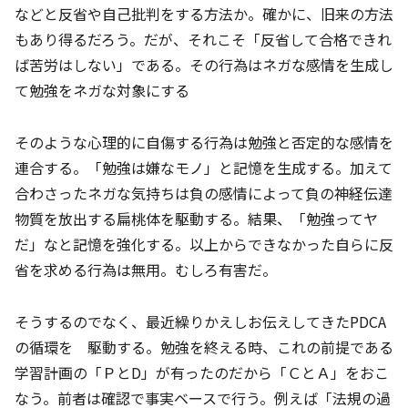
などと反省や自己批判をする方法か。確かに、旧来の方法
もあり得るだろう。だが、それこそ「反省して合格できれ
ば苦労はしない」である。その行為はネガな感情を生成し
て勉強をネガな対象にする
そのような心理的に自傷する行為は勉強と否定的な感情を
連合する。「勉強は嫌なモノ」と記憶を生成する。加えて
合わさったネガな気持ちは負の感情によって負の神経伝達
物質を放出する扁桃体を駆動する。結果、「勉強ってヤ
だ」なと記憶を強化する。以上からできなかった自らに反
省を求める行為は無用。むしろ有害だ。
そうするのでなく、最近繰りかえしお伝えしてきたPDCA
の循環を 駆動する。勉強を終える時、これの前提である
学習計画の「ＰとD」が有ったのだから「ＣとＡ」をおこ
なう。前者は確認で事実ベースで行う。例えば「法規の過