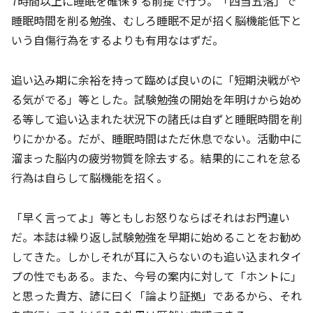
7時間以上に睡眠を確保する前提で行う。「四当五落」で
睡眠時間を削る勉強、むしろ睡眠不足が招く脳機能低下と
いう自傷行為をするよりも有用なはずだ。
追い込み期に余裕を持って臨めば良いのに「短期決戦がや
る気がでる」等とした。試験勉強の開始を年明けから始め
る等して追い込まれた状況下の諸氏は自ずと睡眠時間を削
りにかかる。だが、睡眠時間はただ休息でない。活動中に
溜まった脳内の疲労物質を除去する。結果的にこれを怠る
行為は自らして脳機能を招く。
「早く言ってよ」等ともしお怒りならばそれはお門違い
だ。本誌は繰り返し試験勉強を早期に始めることをお勧め
してきた。しかしそれが耳に入らないのも追い込まれタイ
プの性でもある。また、今号の案内に対して「ホントに」
と思った貴方、諺に曰く「論より証拠」であるから、それ