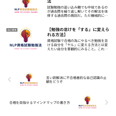
法
試験勉強の追い込み期でも中核であるの
が過去問を繰り返し解いてその解法を体
得する過去問の周回だ。ただ機械的にそ
れに取り組むことは単純作業に思えて苦
痛に塗れがち。だがその周回は自らがこ
れに価値を創りこれの取り組みを変えれ
【勉強の怠けを「する」に変えら
自己管理
ばこの意味を一変できる。
れる方法】
資格試験で合格の為にやるべき勉強を怠
ける自分を「ヤル」に変える方法とは変
えたい自分を客観的にみること。これま
での人生で尊敬を覚えた人の視点から怠
ける自分を止まって観る。湧き上がって
くる感情を今の自分に伝える。やるべき
ことを再認識させる方法です。
言い訳解消に不合格者的な自己認識の止
観をどうぞ
合格を目指せるマインドマップの書き方