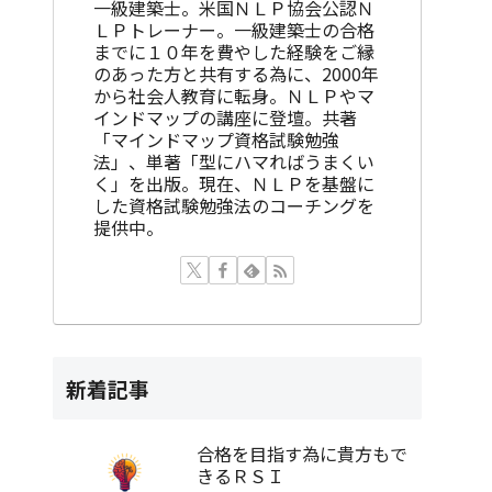
一級建築士。米国ＮＬＰ協会公認Ｎ
ＬＰトレーナー。一級建築士の合格
までに１０年を費やした経験をご縁
のあった方と共有する為に、2000年
から社会人教育に転身。ＮＬＰやマ
インドマップの講座に登壇。共著
「マインドマップ資格試験勉強
法」、単著「型にハマればうまくい
く」を出版。現在、ＮＬＰを基盤に
した資格試験勉強法のコーチングを
提供中。
新着記事
合格を目指す為に貴方もで
きるＲＳＩ