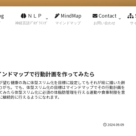
og
ＮＬＰ
MindMap
Contact
グ
神経言語ﾌﾟﾛｸﾞﾗﾐﾝｸﾞ
マインドマップ
お問い合わせ
サ
インドマップで行動計画を作ってみたら
が望む健康の為に体型スリム化を目標に設定してもそれが絵に描いた餅
りがち。でも、体型スリム化の目標はマインドマップでその行動計画を
てみたら体型スリム化に必須の体脂肪管理を行える運動や食事制限を意
に継続的に行えるようになれます。
2024.09.09