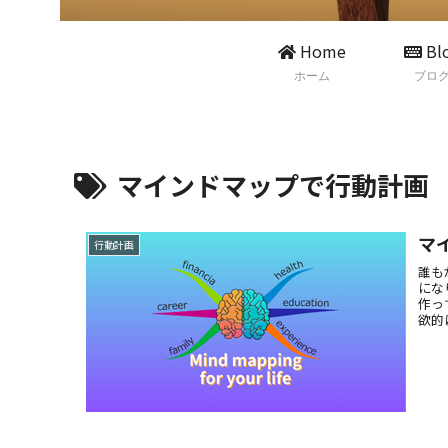
Home
Bl
ホーム
ブロ
マインドマップで行動計画
マ
行動計画
誰も
にな
作っ
欲的