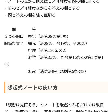
・ノートの左から例えば１／４程度を問の欄に当てる
・その２／４程度後からを答えの欄とする
・問と答えの欄を線で区切る
問 答
５つの開口｜換気（法第28条第2項）
関係条文？｜採光（法28条、令19条、令20条）
｜排煙（令第126条の2）
｜避難（法第35条、同令第16条の2第1項第1
号）
｜無窓（消防法施行規則第5条の2）
想起式ノートの使い方
「復習は見直そう」とノートを漫然とみるだけでは駄目
だ。ご賢察のように、答えの欄をかくし問から能動的な想