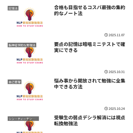
合格も目指せるコスパ最強の集約
記憶法
的なノート法
2025.11.07
要点の記憶は暗唱ミニテストで確
脳神経学的な勉強法
実にできる
2025.10.31
悩み事から開放されて勉強に全集
自己管理
中できる方法
2025.10.24
受験生の弱点デシラ解消には視点
シン・ティーチング勉強法
転換勉強法