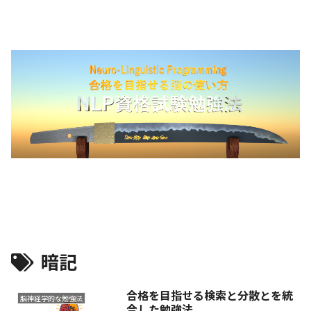
暗記
合格を目指せる検索と分散とを統
脳神経学的な勉強法
合した勉強法