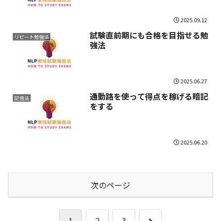
2025.09.12
試験直前期にも合格を目指せる勉
リピート勉強法
強法
2025.06.27
通勤路を使って得点を稼げる暗記
記憶法
をする
2025.06.20
次のページ
次
1
2
3