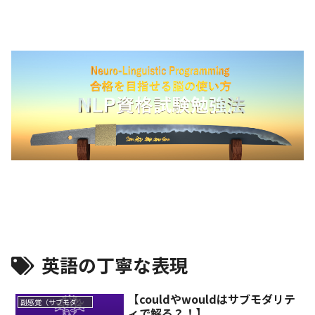
英語の丁寧な表現
【couldやwouldはサブモダリテ
副感覚（サブモダリティ）
ィで解る？！】